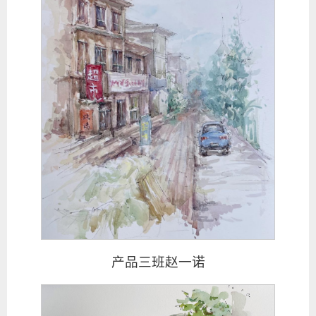
产品三班赵一诺