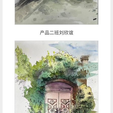
产品二班刘欣谊