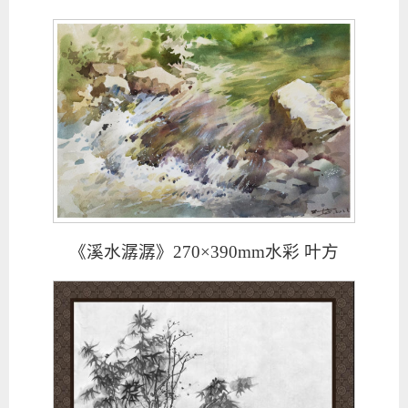
《溪水潺潺》270×390mm水彩 叶方