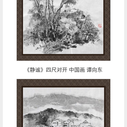
《静谧》四尺对开 中国画 谭向东