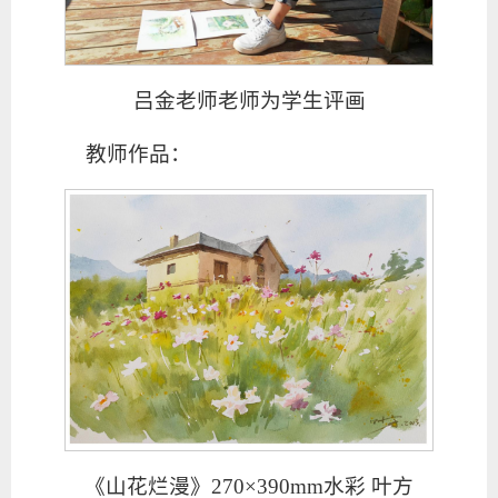
吕金老师老师为学生评画
教师作品：
《山花烂漫》270×390mm水彩 叶方