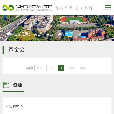
当前位置：
首页
>
资源
>
基金会
基金会
共0条
首页
上页
1
下页
尾页
资源
实验中心