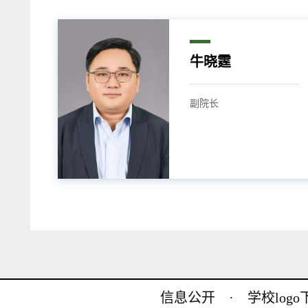
牛晓霆
副院长
信息公开
·
学校log