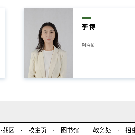
李 博
副院长
o下载区
·
校主页
·
图书馆
·
教务处
·
招