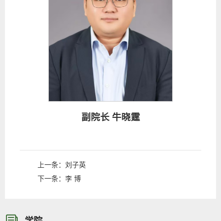
副院长 牛晓霆
上一条：
刘子英
下一条：
李 博
学院