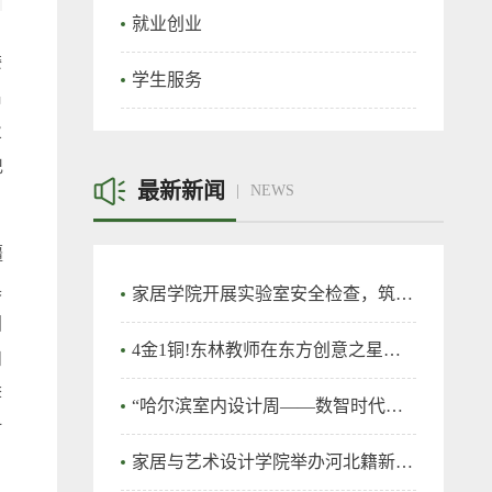
就业创业
委
学生服务
启
业
记
最新新闻
NEWS
疆
具
家居学院开展实验室安全检查，筑牢实验室安全防线
国
4金1铜!东林教师在东方创意之星教师教学创新大赛再创佳绩！
和
李
“哈尔滨室内设计周——数智时代的室内设计”竞赛在我校开幕
时
家居与艺术设计学院举办河北籍新生交流会