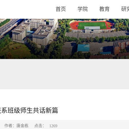
首页
学院
教育
研
联系班级师生共话新篇
点击：
作者：唐金栋
1269