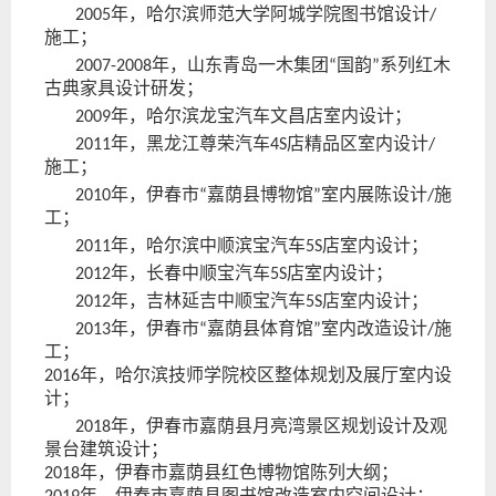
年
，
哈尔滨师范大学阿城学院图书馆设计
2005
/
施工；
年
，
山东青岛一木集团
国韵
系列红木
2007-2008
“
”
古典家具设计研发；
年
，
哈尔滨龙宝汽车文昌店室内设计；
2009
年
，
黑龙江尊荣汽车
店精品区室内设计
2011
4S
/
施工；
年
，
伊春市
嘉荫县博物馆
室内展陈设计
施
2010
“
”
/
工；
年
，
哈尔滨中顺滨宝汽车
店室内设计；
2011
5S
年
，
长春中顺宝汽车
店室内设计；
2012
5S
年
，
吉林延吉中顺宝汽车
店室内设计；
2012
5S
年
，
伊春市
嘉荫县体育馆
室内改造设计
施
2013
“
”
/
工；
年
，
哈尔滨技师学院校区整体规划及展厅室内设
2016
计；
年
，
伊春市
嘉荫县月亮湾景区规划设计及观
2018
景台建筑设计；
年
，
伊春市
嘉荫县红色博物馆陈列大纲；
2018
年
，
伊春市
嘉荫县图书馆改造室内空间设计；