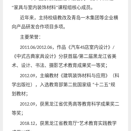
“家具与室内装饰材料”
课程组核心成员
。
近年来，主持校级教改及青岛一木集团等企业横
向产品研发合作项目多项。
主要荣誉：
，
作品
《汽车
店室内设计》
2011
.06/2012.06
4S
/
《中式古典家具设计》
分
获首届
第二届
黑龙江省美
/
术、设计、书法、摄影艺术教育成果奖一等奖；
，主编教材《建筑装饰材料与应用》（科
2012.09
学出版社）
，
入选
教育部第二批国家级
十二五
规
“
”
划教材；
，获黑龙江省优秀高等教育科学成果奖二
2012.09
等奖；
，获黑龙江省教育厅“艺术教育实践教学
2018.12