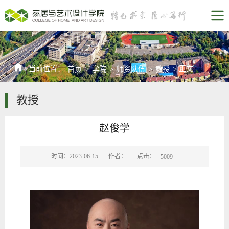
当前位置：
正文
首页
>
学院
>
师资队伍
>
教授
>
教授
赵俊学
点击：
时间：2023-06-15
作者：
5009