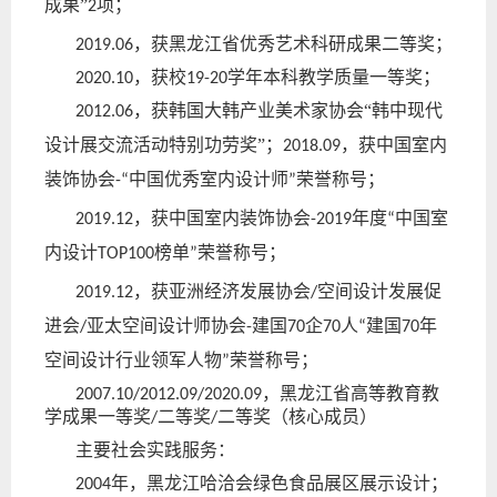
成果”
项；
2
，获黑龙江省优秀艺术科研成果二等奖；
2019.06
，获校
学年本科教学质量一等奖；
2020.10
19-20
，获韩国大韩产业美术家协会“韩中现代
2012.06
设计展交流活动特别功劳奖”；
，获中国室内
2018.09
装饰协会
中国优秀室内设计师
荣誉称号；
-“
”
，获中国室内装饰协会
年度
中国室
2019.12
-2019
“
内设计
榜单
荣誉称号；
TOP100
”
，获亚洲经济发展协会
空间设计发展促
2019.12
/
进会
亚太空间设计师协会
建国
企
人
建国
年
/
-
70
70
“
70
空间设计行业领军人物
荣誉称号；
”
，黑龙江省高等教育教
2007.10/2012.09/2020.09
学成果一等奖
二等奖
二等奖（核心成员）
/
/
主要社会
实践
服务
：
年
，
黑龙江哈洽会绿色食品展区展示设计；
2004