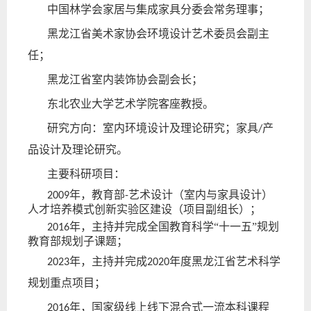
中国林学会家居与集成家具分委会常务理事；
黑龙江省美术家协会环境设计艺术委员会副主
任；
黑龙江省室内装饰协会副会长；
东北农业大学艺术学院客座教授。
研究方向：
室内环境设计
及理论
研究
；
家具
产
/
品
设计
及理论研究
。
主要科研项目：
年
，教育部
艺术设计（室内与家具设计）
2009
-
人才培养模式创新实验区建设（项目副组长）
；
年，主持并完成全国教育科学“十一五”规划
2016
教育部规划子课题；
年
，主持
并完成
年度黑龙江省艺术科学
2023
2020
规划重点项目；
年，国家级线上线下混合式一流本科课程
20
16