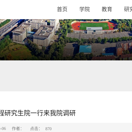
首页
学院
教育
研
程研究生院一行来我院调研
点击：
-06
作者：
870