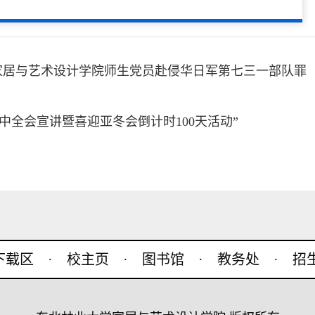
 家居与艺术设计学院师生党员赴侵华日军第七三一部队罪
中全会宣讲暨喜迎亚冬会倒计时100天活动”
o下载区
·
校主页
·
图书馆
·
教务处
·
招