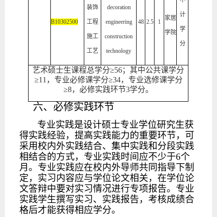
不
装饰
decoration
计
家居
B10302500
工程
engineering
48
2.5
1
学
学院
施工
construction
分
工艺
technology
艺术
硕士生课程总学分
≥
56
；其中公共课学分
≥
11
，专业
必修
课学分
≥
34，专业选修课学分
≥
8，必修实践环节3学分。
六、必修实践环节
专业实践是设计硕士专业学位研究生获
得实践经验，提高实践能力的重要环节，可
采用校内外实践结合、集中实践和分段实践
相结合的方式，专业实践时间应不少于
6个
月。专业实践应在校内外导师共同指导下制
定，实习内容应与学位论文相关，在学位论
文答辩中要对实习情况进行专项报告。专业
实践学生撰写实习、实践报告，考核成绩合
格后才能获得相应学分。