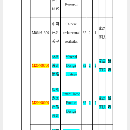
保护
Research
研究
中国
Chinese
家居
M06461300
建筑
architectural
32
2
1
学院
美学
aesthetics
材料
Material
家居
新
M20400
7
00
设计
Design
32
2
2
学院
增
策略
Strategy
智能
Smart Home
家居
家居
新
M20400
6
00
Product
32
2
2
产品
学院
增
Design
设计