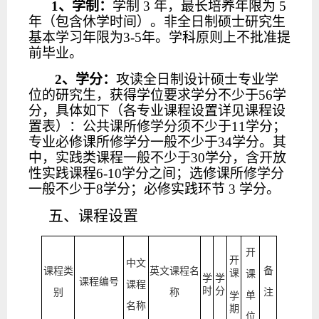
1、学制：
学制
3 年，最长培养年限为 5
年（包含休学时间）。非全日制硕士研究生
基本学习年限为3-5年。学科原则上不批准提
前毕业。
2、学分：
攻读全日制设计硕士专业学
位的研究生，获得学位要求学分不少于
56学
分，具体如下（各专业课程设置详见课程设
置表）：公共课所修学分须不少于11学分；
专业必修课所修学分一般不少于34学分。其
中，实践类课程一般不少于30学分，含开放
性实践课程6-10学分之间；选修课所修学分
一般不少于8学分；必修实践环节 3 学分。
五、课程设置
开
开
中文
课程类
英文课程名
备
课
课
学
学
课程编号
课程
时
分
别
称
注
单
学
名称
期
位