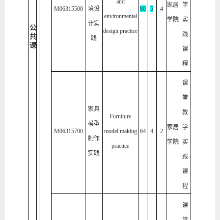
and
家居
学
M06315500
境设
80
5
4
environmental
学院
实
计实
公
design practice
践
共
践
课
课
程
课
堂
家具
教
Furniture
模型
家居
学
M06315700
model making
64
4
2
制作
学院
实
practice
实践
践
课
程
课