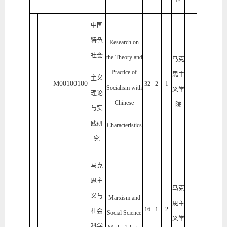
中国
特色
Research on
社会
the Theory and
马克
Practice of
思主
主义
M00100100
32
2
1
Socialism with
义学
理论
Chinese
院
与实
践研
Characteristics
究
马克
思主
马克
义与
Marxism and
思主
16
1
2
社会
Social Science
义学
科学