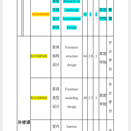
景观
Research on
环境
Landscape
家居
新
M20400
9
00
32
2
2
设计
Environment
学院
增
研究
Design
不
家具
Furniture
计
家居
B
10308500
结构
structure
64
3.0
1
学
学院
设计
design
分
不
家具
Furniture
计
家居
B10308600
造型
modeling
48
2.5
1
学
学院
设计
design
分
补修课
室内
Interior