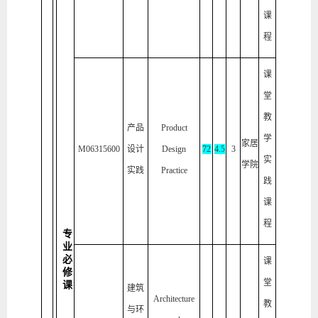
课
程
课
堂
教
产品
Product
学
家居
M06315600
设计
Design
72
4.5
3
实
学院
实践
Practice
践
课
程
专
业
必
课
修
堂
课
建筑
Architecture
教
与环