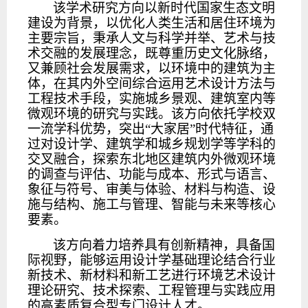
该学术研究方向以新时代国家生态文明
建设为背景，以优化人类生活和居住环境为
主要宗旨，秉承人文与科学并举、艺术与技
术交融的发展理念，既尊重历史文化脉络，
又兼顾社会发展需求，以环境中的建筑为主
体，在其内外空间综合运用艺术设计方法与
工程技术手段，实施城乡景观、建筑室内等
微观环境的研究与实践。该方向依托学校双
一流学科优势，突出
“大家居”时代特征，通
过对设计学、建筑学和
城乡规划学
等学科的
交叉融合，探索东北地区建筑内外微观环境
的调查与评估、功能与成本、形式与语言、
象征与符号、审美与体验、材料与构造、设
施与结构、施工与管理、智能与未来等核心
要素。
该方向着力培养具有创新精神，具备国
际视野，能够运用设计学基础理论结合行业
新技术、新材料和新工艺进行环境艺术设计
理论研究、技术探索、工程管理与实践应用
的高素质复合型专门设计人才。