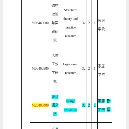
结构
Structural
理论
theory and
家居
M06460000
与实
32
2
1
practice
学院
践研
research
究
人体
工效
Ergonomic
家居
M06460300
32
2
1
学研
research
学院
究
设计
新
Design
家居
M20400
4
00
语义
32
2
2
增
semantics
学院
学