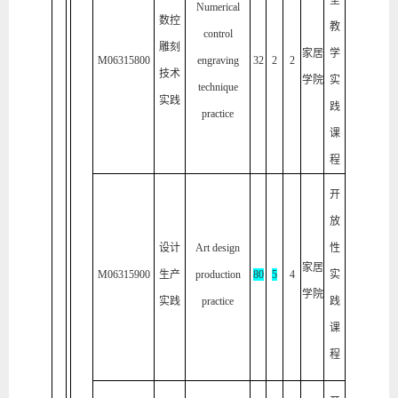
堂
Numerical
数控
教
control
雕刻
家居
学
M06315800
engraving
32
2
2
技术
学院
实
technique
实践
践
practice
课
程
开
放
设计
Art design
性
家居
M06315900
生产
production
80
5
4
实
学院
实践
practice
践
课
程