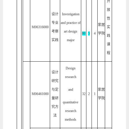
开
放
设计
Investigation
性
专业
and practice of
家居
M06316000
实
考察
art design
80
5
4
学院
践
实践
major
课
程
Design
设计
research
研究
与定
and
家居
M06461000
32
2
1
量研
学院
quantitative
究方
research
法
methods