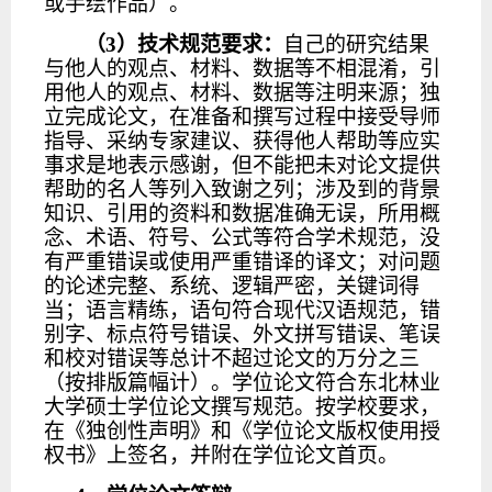
或手绘作品）。
（
3）技术规范要求：
自己的研究结果
与他人的观点、材料、数据等不相混淆，引
用他人的观点、材料、数据等注明来源；独
立完成论文，在准备和撰写过程中接受导师
指导、采纳专家建议、获得他人帮助等应实
事求是地表示感谢，但不能把未对论文提供
帮助的名人等列入致谢之列；涉及到的背景
知识、引用的资料和数据准确无误，所用概
念、术语、符号、公式等符合学术规范，没
有严重错误或使用严重错译的译文；对问题
的论述完整、系统、逻辑严密，关键词得
当；语言精练，语句符合现代汉语规范，错
别字、标点符号错误、外文拼写错误、笔误
和校对错误等总计不超过论文的万分之三
（按排版篇幅计）。学位论文符合东北林业
大学硕士学位论文撰写规范。按学校要求，
在《独创性声明》和《学位论文版权使用授
权书》上签名，并附在学位论文首页。