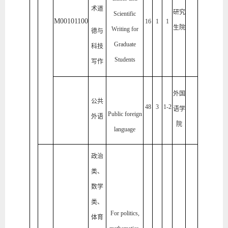
术道
研究
Scientific
M00101100
16
1
1
生院
Writing for
德与
Graduate
科技
Students
写作
外国
公共
48
3
1-2
语学
Public foreign
外语
院
language
政治
类、
数学
类、
For politics,
体育