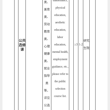
mathematics,
类、
physical
美育
education,
类、
aesthetic
劳动
education,
教育
labor
类、
公共
研究
education,
≥3
1-2
选修
心理
生院
课
mental health,
健康
employment
类、
guidance, etc.,
就业
please refer to
指导
the public
类
selection
等，
course list.
详见
公选