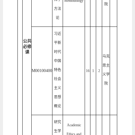
Methodology
院
方法
论
习近
公共
平新
必修
课
时代
马克
中国
思主
特色
M00100400
16
1
2
义学
社会
院
主义
思想
概论
研究
Academic
生学
Ethics and