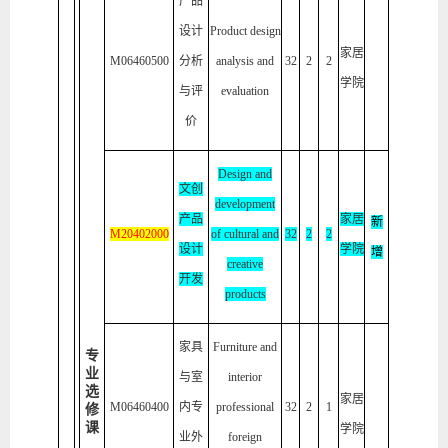
产品
设计
Product design
家居
M06460500
分析
analysis and
32
2
2
学院
与评
evaluation
价
Design and
文创
development
产品
家居
新
M2040
20
00
of cultural and
32
2
2
设计
学院
增
creative
开发
products
家具
Furniture and
专
业
与室
interior
选
家居
M06460400
内专
professional
32
2
1
修
课
学院
业外
foreign