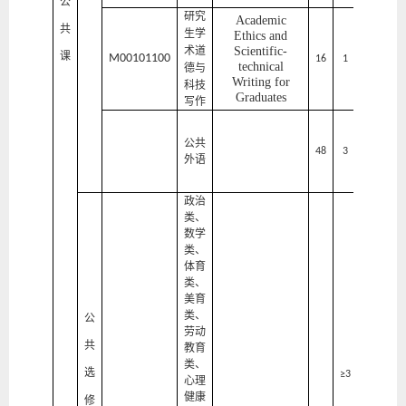
公
研究
Academic
共
生学
研
Ethics and
术道
Scientific-
究
课
M00101100
16
1
1
technical
生
德与
Writing for
院
科技
Graduates
写作
外
国
公共
1-
语
48
3
外语
2
学
院
政治
类、
数学
类、
体育
类、
美育
类、
公
劳动
共
教育
研
类、
究
1-
选
≥
3
心理
生
2
健康
院
修