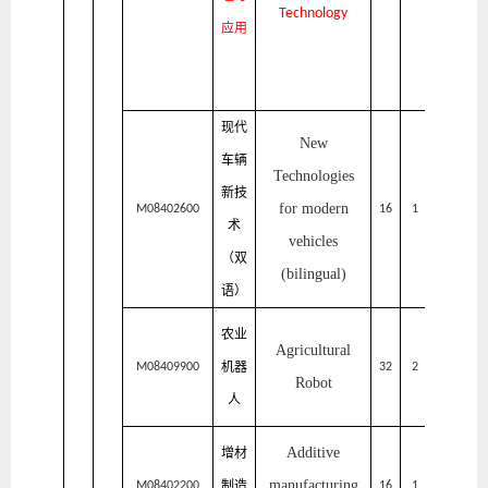
Technology
应用
计
学
院
现代
New
车辆
机
Technologies
电
新技
工
for modern
M08402600
16
1
2
程
术
学
vehicles
（双
院
(bilingual)
语）
机
农业
电
Agricultural
工
机器
2
M08409900
32
2
程
Robot
学
人
院
机
Additive
增材
电
工
manufacturing
制造
M08402200
16
1
1