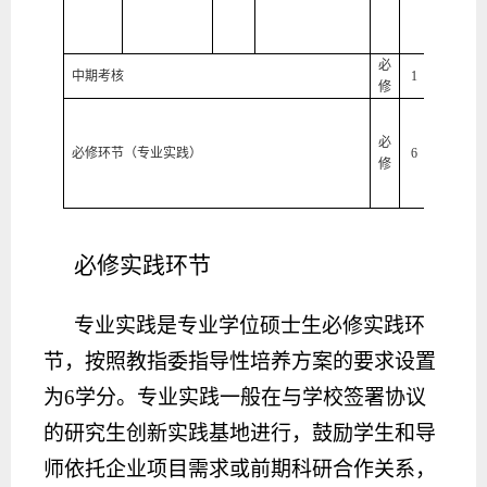
学
院
必
领域负
中期考核
1
修
织、考
领域负
织、考
必
必修环节（专业实践）
6
硕士生
修
实践（
实践
)
必修
实践环节
专业实践是专业学位硕士生必修实践环
节，按照教指委指导性培养方案的要求设置
为
6学分。专业实践一般在与学校签署协议
的研究生创新实践基地进行，鼓励学生和导
师依托企业项目需求或前期科研合作关系，