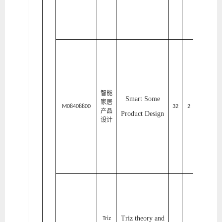
计
学
院
家
居
与
艺
智能
Smart Some
家居
术
M08408800
32
2
1
产品
Product Design
设计
设
计
学
院
家
居
与
Triz theory and
Triz