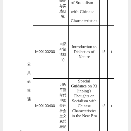
理论
of Socialism
义
与实
学
践研
with Chinese
院
究
Characteristics
马
克
自然
Introduction to
思
辩证
M00100200
Dialectics of
主
16
1
2
法概
Nature
义
论
学
公
院
共
Special
必
习近
Guidance on Xi
马
平新
修
Jinping's
克
时代
Thoughts on
课
思
中国
Socialism with
主
M00100400
特色
Chinese
1
6
1
1
Characteristics
义
社会
in the New Era
学
主义
思想
院
概论