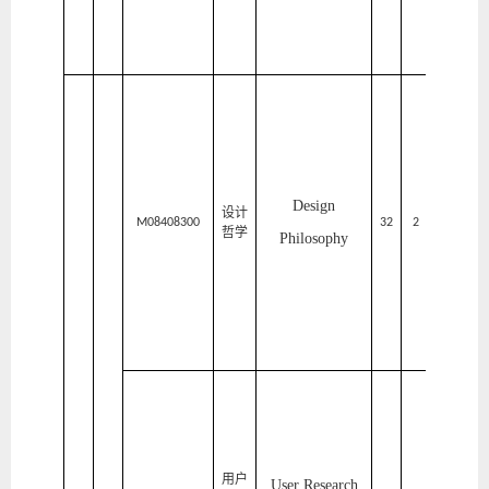
学
院
家
居
与
艺
Design
设计
术
M08408300
32
2
1
哲学
Philosophy
设
计
学
院
家
居
与
用户
User Research
艺