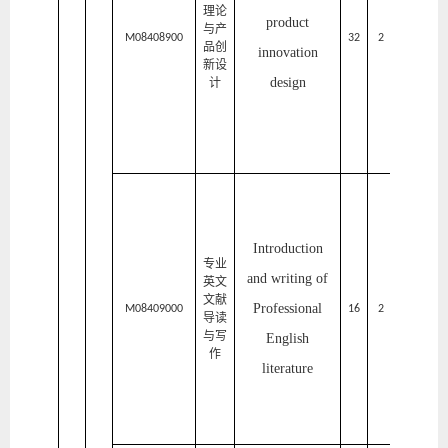
艺
理论
product
与产
术
M08408900
32
2
1
品创
innovation
新设
设
design
计
计
学
院
家
居
Introduction
与
专业
and writing of
艺
英文
文献
Professional
术
M08409000
16
2
2
导读
与写
English
设
作
literature
计
学
院