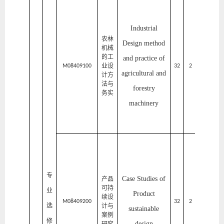
家
居
Industrial
与
农林
Design method
机械
艺
的工
and practice of
业设
术
M08409100
32
2
2
agricultural and
计方
设
法与
forestry
务实
计
machinery
学
院
家
居
与
专
Case Studies of
产品
艺
可持
业
Product
续设
术
M08409200
32
2
2
选
计与
sustainable
案例
设
修
design