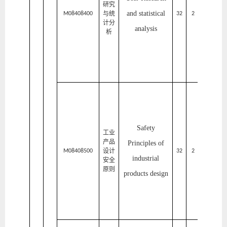
研究
and statistical
与统
术
M08408400
32
2
1
计分
analysis
设
析
计
学
院
家
居
与
Safety
工业
艺
产品
Principles of
设计
术
M08408500
32
2
2
industrial
安全
设
原则
products
design
计
学
院