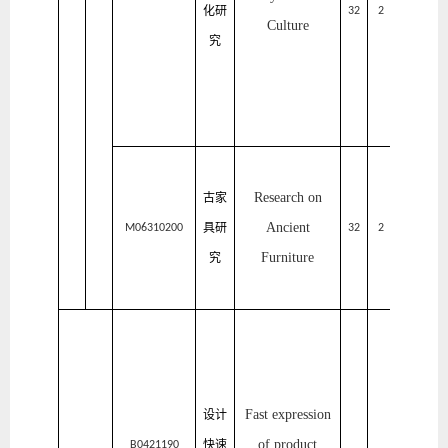
化研
术
32
2
1
Culture
究
设
计
学
院
家
居
与
Research on
古家
艺
Ancient
具研
术
M06310200
32
2
1
设
Furniture
究
计
学
院
家
居
与
Fast expression
设计
艺
of product
快速
术
B0421190