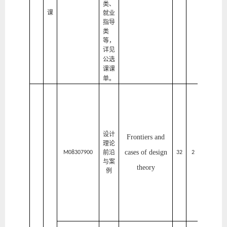
类、
课
就业
指导
类
等，
详见
公选
课课
单
。
家
居
与
设计
Frontiers and
艺
理论
cases of design
前沿
术
M08307900
32
2
1
与案
theory
设
例
计
学
院