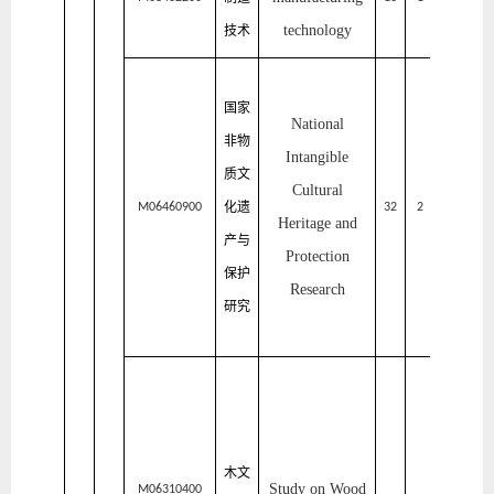
程
学
technology
技术
院
家
国家
居
National
非物
与
Intangible
质文
艺
Cultural
化遗
术
M06460900
32
2
2
Heritage and
产与
设
Protection
保护
计
Research
研究
学
院
家
居
与
木文
艺
Study on Wood
M06310400