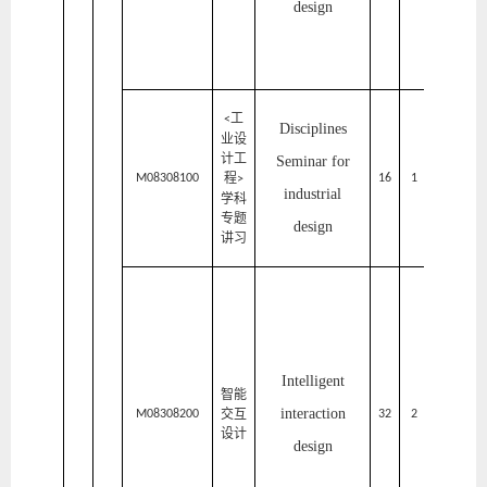
design
计
学
院
家
工
居
<
Disciplines
业设
与
计工
艺
Seminar
for
程
术
M08308100
16
1
2
>
industrial
设
学科
计
专题
design
学
讲习
院
家
居
与
Intelligent
艺
智能
interaction
交互
术
M08308200
32
2
2
设计
design
设
计