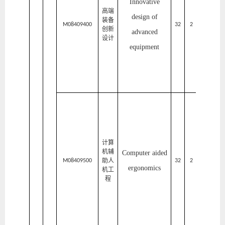
Innovative
艺
高端
design of
装备
术
M08409400
32
2
2
创新
advanced
设计
设
equipment
计
学
院
家
居
与
计算
艺
机辅
Computer aided
助人
术
M08409500
32
2
2
ergonomics
机工
设
程
计
学
院