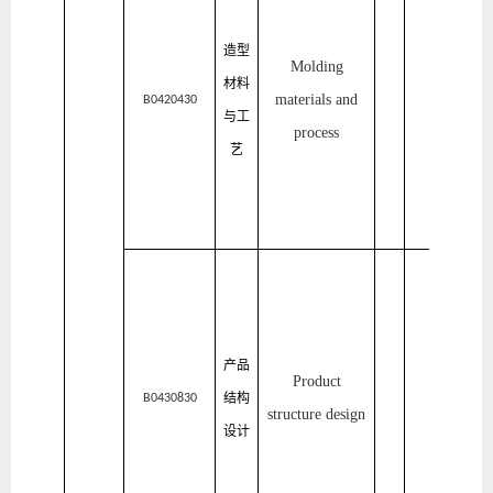
居
与
造型
Molding
艺
材料
materials and
术
B0420430
与工
process
设
艺
计
学
院
家
居
与
产品
艺
Product
结构
术
B0430830
structure design
设计
设
计