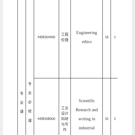
家
居
与
艺
Engineering
工程
术
M08304900
16
1
1
伦理
ethics
设
计
学
院
家
专
居
业
专
Scientific
与
必
业
工业
Research and
艺
修
课
设计
writing in
科研
术
M08308000
32
2
1
课
与写
industrial
设
作