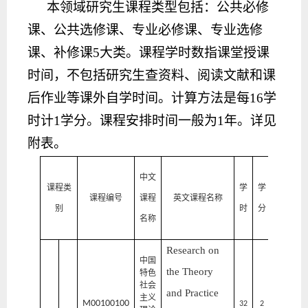
本领域研究生课程类型包括：公共必修
课、公共选修课、专业必修课、专业选修
课、补修课
5大类。课程学时数指课堂授课
时间，不包括研究生查资料、阅读文献和课
后作业等课外自学时间。计算方法是每16学
时计1学分。课程安排时间一般为1年。详见
附表。
开
开
中文
课程类
学
学
课
课
课程编号
课程
英文课程名称
别
时
分
学
单
名称
期
位
Research on
中国
马
the Theory
特色
克
社会
思
and Practice
主义
M00100100
主
32
2
1