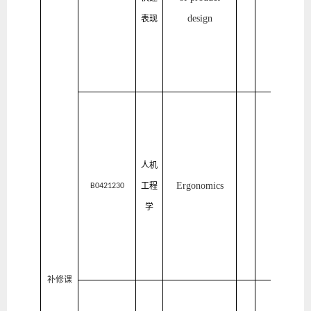
design
表现
设
计
学
院
家
居
与
人机
艺
E
rgonomics
工程
术
B0421230
学
设
计
学
院
补修课
家