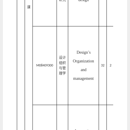
研究
计
课
学
院
家
居
与
Design’s
艺
设计
Organization
组织
术
M08409300
32
2
2
与管
and
理学
设
management
计
学
院
家
居
与