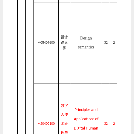
家
居
与
艺
设计
Design
语义
术
M08409600
32
2
1
semantics
学
设
计
学
院
家
居
数字
与
Principles and
人技
艺
Applications of
术原
术
M
20400100
32
2
1
Digital Human
理与
设