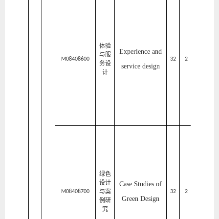
家
居
与
艺
体验
Experience and
与服
术
M08408600
32
2
2
务设
service design
计
设
计
学
院
家
居
与
绿色
艺
设计
Case Studies of
与案
术
M08408700
32
2
1
Green Design
例研
设
究