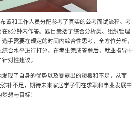
场布置和工作人员分配参考了真实的公考面试流程
。
考
目在
分钟内作答
。
题目囊括了综合分析类、组织管理
8
，
选手需要在规定的时间内综合性思考，全方位分析，
生综合水平进行打分
。
在考生完成答题后，就业指导中
了针对性建议。
地发现了自身的优势
以及暴
露
出
的短板和不足，从而
及弥补不足，期待未来家居学子们在求职和事业发展中
的梦想与目标！