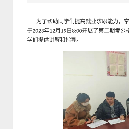
为了帮助同学们提高就业求职能力，
于
年
月
日
开展了第二期
考
公
2023
12
19
8:00
学们提供讲解和指导。