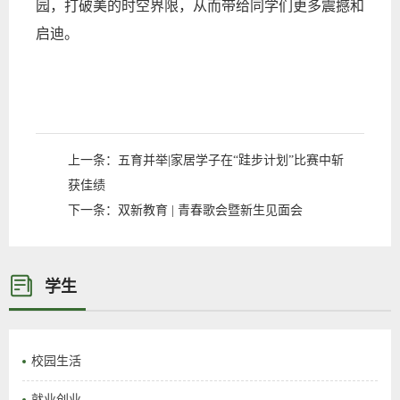
园，打破美的时空界限，从而带给同学们更多震撼和
启迪。
上一条：
五育并举|家居学子在“跬步计划”比赛中斩
获佳绩
下一条：
双新教育 | 青春歌会暨新生见面会
学生
校园生活
就业创业