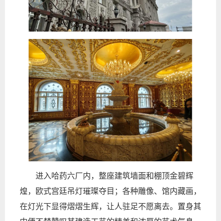
进入哈药六厂内，整座建筑
墙面和棚顶
金碧辉
煌
，欧式宫廷吊灯
璀璨夺目；
各种雕像、馆内藏画，
在灯光下显得熠熠生辉，让人驻足不愿离去
。置身其