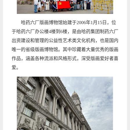
哈药六厂版画博物馆始建于
2006
年
1
月
15
日，位
于哈药六厂办公楼
4
楼到
6
楼，是由
哈药集团制药六厂
出资建设和管理的
公益
性艺术类文化机构，也是国内
唯一的省级版画博物馆。其中珍藏着大量优秀的版画
作品，涵盖各种流派和风格形式，深受版画爱好者喜
爱。